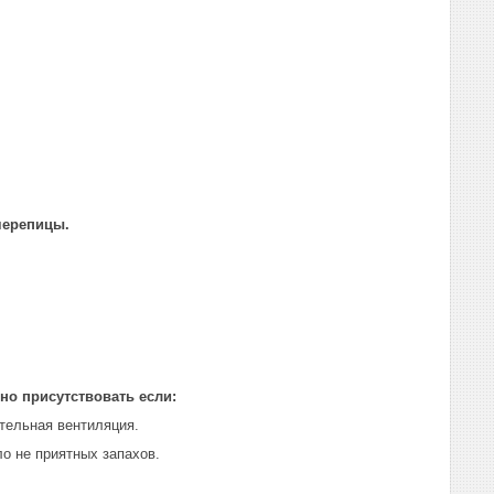
черепицы.
о присутствовать если:
тельная вентиляция.
ло не приятных запахов.