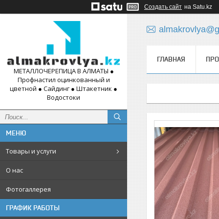
Создать сайт
на Satu.kz
almakrovlya@g
ГЛАВНАЯ
ПРО
МЕТАЛЛОЧЕРЕПИЦА В АЛМАТЫ ●
Профнастил оцинкованный и
цветной ● Сайдинг ● Штакетник ●
Водостоки
Товары и услуги
О нас
Фотогаллерея
ГРАФИК РАБОТЫ