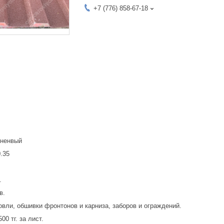
+7 (776) 858-67-18
чненвый
.35
.
в.
вли, обшивки фронтонов и карниза, заборов и ограждений.
00 тг. за лист.