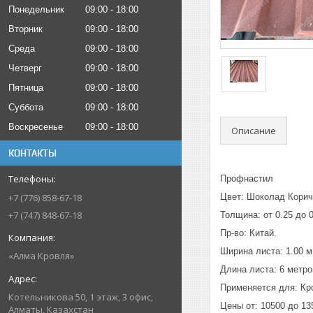
Понедельник
09:00
18:00
Вторник
09:00
18:00
Среда
09:00
18:00
Четверг
09:00
18:00
Пятница
09:00
18:00
Суббота
09:00
18:00
Воскресенье
09:00
18:00
Описание
КОНТАКТЫ
Профнастил
Цвет: Шоколад Кори
+7 (776) 858-67-18
+7 (747) 848-67-18
Толщина: от 0.25 до 0
Пр-во: Китай.
Ширина листа: 1.00 м
«Алма Кровля»
Длина листа: 6 метро
Применяется для: Кро
Котельникова 50, 1 этаж, 3 офис,
Цены от: 10500 до 135
Алматы, Казахстан